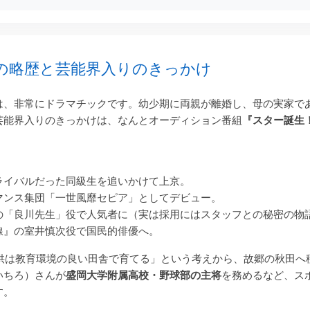
の略歴と芸能界入りのきっかけ
は、非常にドラマチックです。幼少期に両親が離婚し、母の実家で
芸能界入りのきっかけは、なんとオーディション番組
『スター誕生
ライバルだった同級生を追いかけて上京。
マンス集団「一世風靡セピア」としてデビュー。
の「良川先生」役で人気者に（実は採用にはスタッフとの秘密の物
線』の室井慎次役で国民的俳優へ。
「子供は教育環境の良い田舎で育てる」という考えから、故郷の秋田へ
いちろ）さんが
盛岡大学附属高校・野球部の主将
を務めるなど、ス
す。