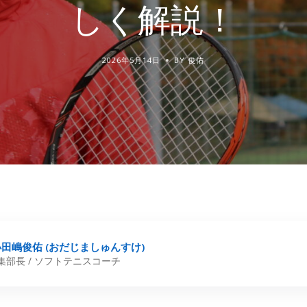
しく解説！
2026年5月14日
BY 俊佑
田嶋俊佑 (おだじましゅんすけ)
ng編集部長 / ソフトテニスコーチ