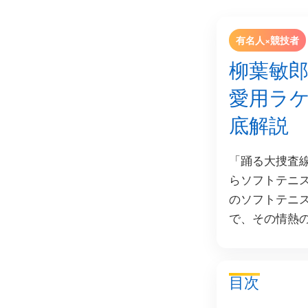
有名人×競技者
柳葉敏
愛用ラ
底解説
「踊る大捜査
らソフトテニ
のソフトテニ
で、その情熱
目次