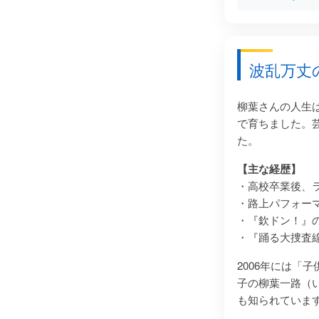
波乱万丈
柳葉さんの人生
で育ちました。
た。
【主な経歴】
・高校卒業後、
・路上パフォー
・『欽ドン！』
・『踊る大捜査
2006年には
子の柳葉一路（
も知られていま