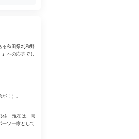
ある秋田県刈和野
！』
への応募でし
語が！）。
移住。現在は、息
ポーツ一家として