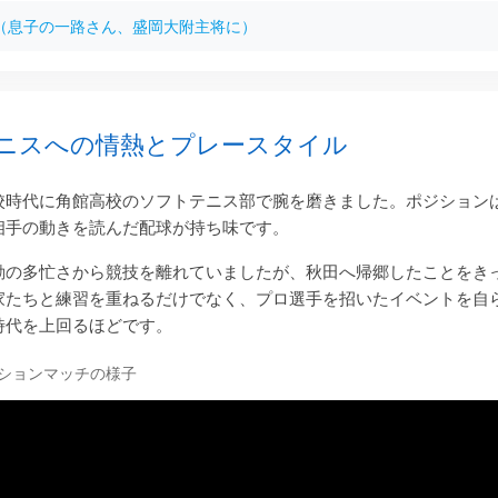
（息子の一路さん、盛岡大附主将に）
ニスへの情熱とプレースタイル
校時代に角館高校のソフトテニス部で腕を磨きました。ポジション
相手の動きを読んだ配球が持ち味です。
動の多忙さから競技を離れていましたが、秋田へ帰郷したことをき
家たちと練習を重ねるだけでなく、プロ選手を招いたイベントを自
時代を上回るほどです。
ションマッチの様子