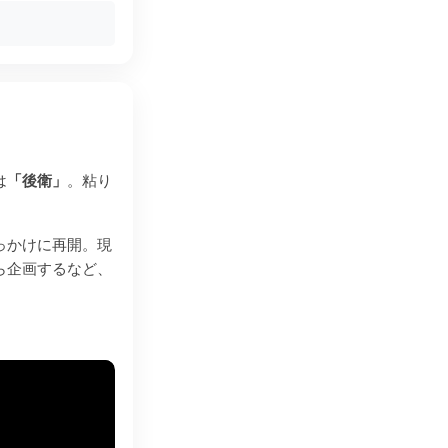
は
「後衛」
。粘り
っかけに再開。現
ら企画するなど、