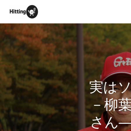
Skip
to
content
実は
－柳
さん