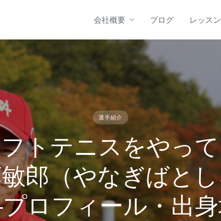
会社概要
ブログ
レッスン
選手紹介
ソフトテニスをやって
葉敏郎（やなぎばとし
―プロフィール・出身