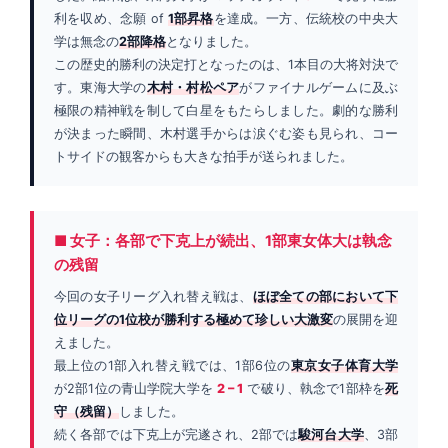
利を収め、念願 of
1部昇格
を達成。一方、伝統校の中央大
学は無念の
2部降格
となりました。
この歴史的勝利の決定打となったのは、1本目の大将対決で
す。東海大学の
木村・村松ペア
がファイナルゲームに及ぶ
極限の精神戦を制して白星をもたらしました。劇的な勝利
が決まった瞬間、木村選手からは涙ぐむ姿も見られ、コー
トサイドの観客からも大きな拍手が送られました。
■ 女子：各部で下克上が続出、1部東女体大は執念
の残留
今回の女子リーグ入れ替え戦は、
ほぼ全ての部において下
位リーグの1位校が勝利する極めて珍しい大激変
の展開を迎
えました。
最上位の1部入れ替え戦では、1部6位の
東京女子体育大学
が2部1位の青山学院大学を
2 – 1
で破り、執念で1部枠を
死
守（残留）
しました。
続く各部では下克上が完遂され、2部では
駿河台大学
、3部