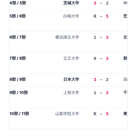
4部 / 5部
茨城大学
神奈川
3
– 2
5部 / 6部
白鴎大学
芝浦工
R –
5
6部 / 7部
横浜国立大学
文教大
1 –
3
7部 / 8部
立正大学
群馬大
0 –
3
8部 / 9部
日本大学
高崎経
3
– 2
9部 / 10部
上智大学
千葉工
1 –
3
10部 / 11部
山梨学院大学
東京電
R –
5