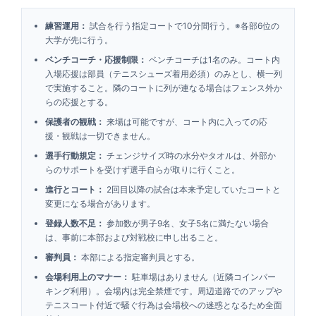
練習運用：
試合を行う指定コートで10分間行う。※各部6位の
大学が先に行う。
ベンチコーチ・応援制限：
ベンチコーチは1名のみ。コート内
入場応援は部員（テニスシューズ着用必須）のみとし、横一列
で実施すること。隣のコートに列が連なる場合はフェンス外か
らの応援とする。
保護者の観戦：
来場は可能ですが、コート内に入っての応
援・観戦は一切できません。
選手行動規定：
チェンジサイズ時の水分やタオルは、外部か
らのサポートを受けず選手自らが取りに行くこと。
進行とコート：
2回目以降の試合は本来予定していたコートと
変更になる場合があります。
登録人数不足：
参加数が男子9名、女子5名に満たない場合
は、事前に本部および対戦校に申し出ること。
審判員：
本部による指定審判員とする。
会場利用上のマナー：
駐車場はありません（近隣コインパー
キング利用）。会場内は完全禁煙です。周辺道路でのアップや
テニスコート付近で騒ぐ行為は会場校への迷惑となるため全面