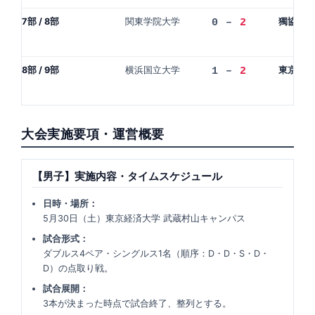
7部 / 8部
関東学院大学
獨協大学
0 –
2
8部 / 9部
横浜国立大学
東京科学
1 –
2
大会実施要項・運営概要
【男子】実施内容・タイムスケジュール
日時・場所：
5月30日（土）東京経済大学 武蔵村山キャンパス
試合形式：
ダブルス4ペア・シングルス1名（順序：D・D・S・D・
D）の点取り戦。
試合展開：
3本が決まった時点で試合終了、整列とする。