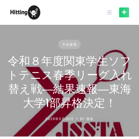
Skip
to
content
大会速報
令和８年度関東学生ソフ
トテニス春季リーグ入れ
替え戦―結果速報―東海
大学1部昇格決定！
2026年5月30日
BY 俊佑