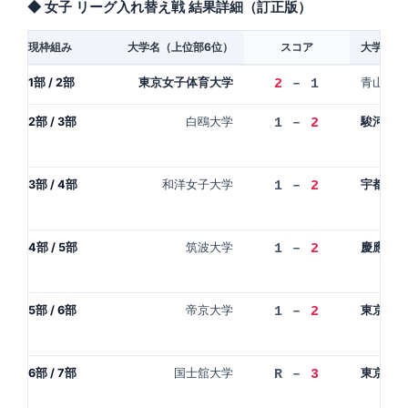
◆ 女子 リーグ入れ替え戦 結果詳細（訂正版）
現枠組み
大学名（上位部6位）
スコア
大学名（
1部 / 2部
東京女子体育大学
青山学院
2
– 1
2部 / 3部
白鴎大学
駿河台大
1 –
2
3部 / 4部
和洋女子大学
宇都宮大
1 –
2
4部 / 5部
筑波大学
慶應義塾
1 –
2
5部 / 6部
帝京大学
東京家政
1 –
2
6部 / 7部
国士舘大学
東京理科
R –
3