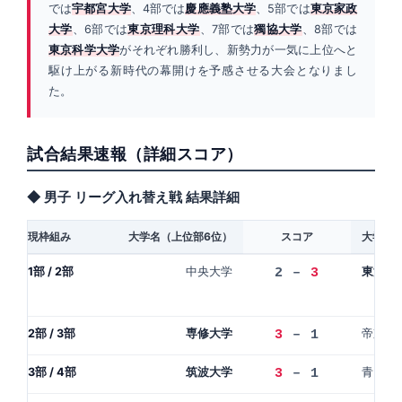
では
宇都宮大学
、4部では
慶應義塾大学
、5部では
東京家政
大学
、6部では
東京理科大学
、7部では
獨協大学
、8部では
東京科学大学
がそれぞれ勝利し、新勢力が一気に上位へと
駆け上がる新時代の幕開けを予感させる大会となりまし
た。
試合結果速報（詳細スコア）
◆ 男子 リーグ入れ替え戦 結果詳細
現枠組み
大学名（上位部6位）
スコア
大学名
1部 / 2部
中央大学
東海大
2 –
3
2部 / 3部
専修大学
帝京大
3
– 1
3部 / 4部
筑波大学
青山学
3
– 1