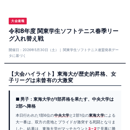
大会速報
令和8年度 関東学生ソフトテニス春季リー
グ入れ替え戦
開催日：2026年5月30日（土）｜ 関東学生ソフトテニス連盟発表デー
タに基づく
【大会ハイライト】東海大が歴史的昇格、女
子リーグは未曾有の大激変
■ 男子：東海大学が1部昇格を果たす、中央大学は
2部へ降格
本日行われた1部6位の
中央大学
と2部1位の
東海大学
による
大一番は、双方の意地とプライドが激突する死闘となりま
した。結果は、東海大学がマッチカウント
3 – 2
で見事に勝