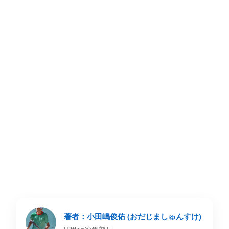
著者：小田嶋俊佑 (おだじましゅんすけ)