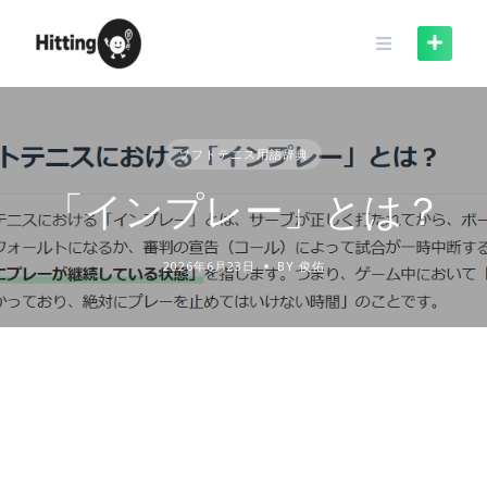
Skip
to
content
ソフトテニス用語辞典
「インプレー」とは？
2026年6月23日
BY 俊佑